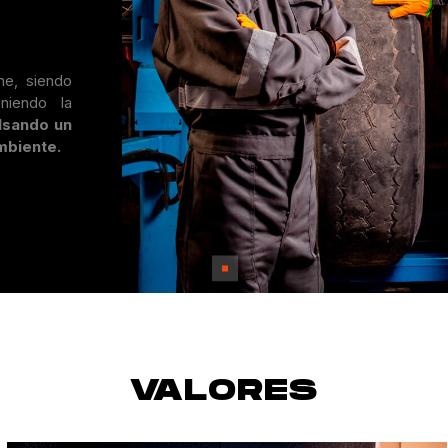
he, siendo
niendo la
lsando un
mbiente.
VALORES