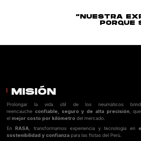
“NUESTRA EXP
PORQUE 
MISIÓN
Prolongar la vida útil de los neumáticos brin
reencauche
confiable, seguro y de alta precisión
, que
el
mejor costo por kilómetro
del mercado.
En
RASA
, transformamos experiencia y tecnología en
e
sostenibilidad y confianza
para las flotas del Perú.